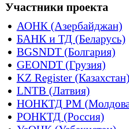
Участники проекта
АОНК (Азербайджан)
БАНК и ТД (Беларусь)
BGSNDT (Болгария)
GEONDT (Грузия)
KZ Register (Казахстан
LNTB (Латвия)
НОНКТД РМ (Молдова
РОНКТД (Россия)