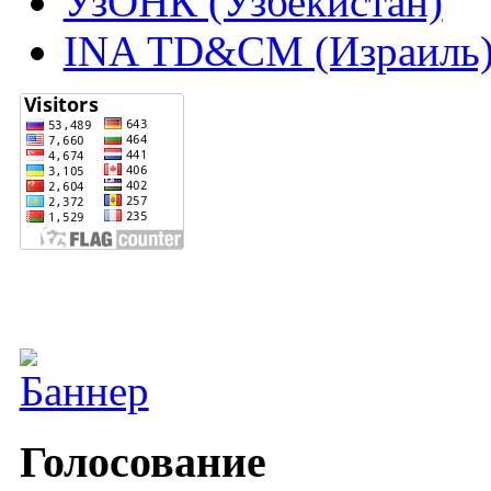
УзОНК (Узбекистан)
INA TD&CM (Израиль
Голосование