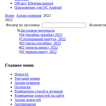
QR-код Telegram канала
Приложение для ОС Android
Home
Архив номеров
2022
2022
Фильтр по заголовку
Количеств
№
Заголовок материала
1
04 (октябрь-декабрь) 2022
2
Специальный выпуск, 2022
3
03 (июль-сентябрь), 2022
4
02 (апрель-июнь), 2022
5
01 (январь-март), 2022
Главное меню
Новости
Текущий номер
Архив номеров
Подписка
Размещение статей в журнале
Размещение новостей на сайте
Архив новостей
Авторизация