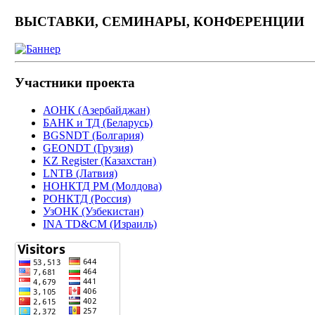
ВЫСТАВКИ, СЕМИНАРЫ, КОНФЕРЕНЦИИ
Участники проекта
АОНК (Азербайджан)
БАНК и ТД (Беларусь)
BGSNDT (Болгария)
GEONDT (Грузия)
KZ Register (Казахстан)
LNTB (Латвия)
НОНКТД РМ (Молдова)
РОНКТД (Россия)
УзОНК (Узбекистан)
INA TD&CM (Израиль)