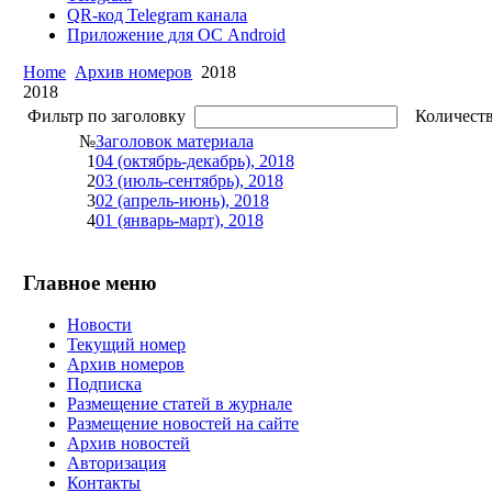
QR-код Telegram канала
Приложение для ОС Android
Home
Архив номеров
2018
2018
Фильтр по заголовку
Количеств
№
Заголовок материала
1
04 (октябрь-декабрь), 2018
2
03 (июль-сентябрь), 2018
3
02 (апрель-июнь), 2018
4
01 (январь-март), 2018
Главное меню
Новости
Текущий номер
Архив номеров
Подписка
Размещение статей в журнале
Размещение новостей на сайте
Архив новостей
Авторизация
Контакты