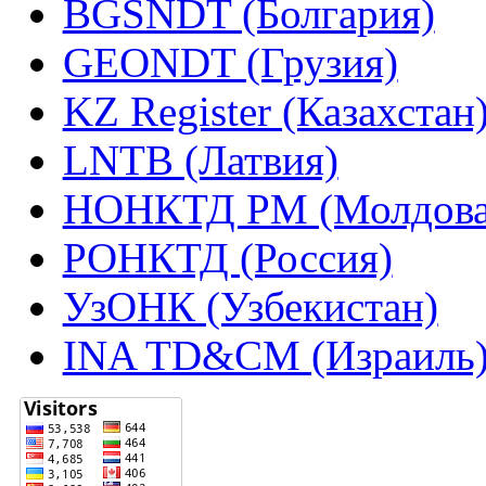
BGSNDT (Болгария)
GEONDT (Грузия)
KZ Register (Казахстан
LNTB (Латвия)
НОНКТД РМ (Молдова
РОНКТД (Россия)
УзОНК (Узбекистан)
INA TD&CM (Израиль