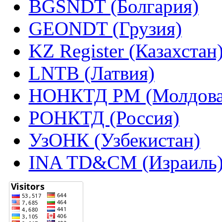
BGSNDT (Болгария)
GEONDT (Грузия)
KZ Register (Казахстан
LNTB (Латвия)
НОНКТД РМ (Молдова
РОНКТД (Россия)
УзОНК (Узбекистан)
INA TD&CM (Израиль