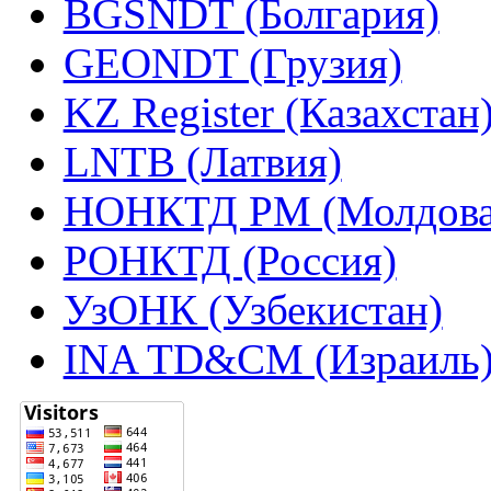
BGSNDT (Болгария)
GEONDT (Грузия)
KZ Register (Казахстан
LNTB (Латвия)
НОНКТД РМ (Молдова
РОНКТД (Россия)
УзОНК (Узбекистан)
INA TD&CM (Израиль