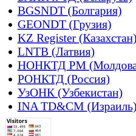
BGSNDT (Болгария)
GEONDT (Грузия)
KZ Register (Казахстан
LNTB (Латвия)
НОНКТД РМ (Молдова
РОНКТД (Россия)
УзОНК (Узбекистан)
INA TD&CM (Израиль