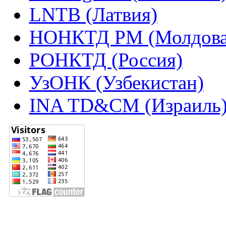
LNTB (Латвия)
НОНКТД РМ (Молдова
РОНКТД (Россия)
УзОНК (Узбекистан)
INA TD&CM (Израиль