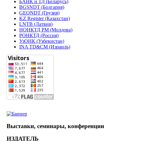
БАНК и ТД (Беларусь)
BGSNDT (Болгария)
GEONDT (Грузия)
KZ Register (Казахстан)
LNTB (Латвия)
НОНКТД РМ (Молдова)
РОНКТД (Россия)
УзОНК (Узбекистан)
INA TD&CM (Израиль)
Выставки, семинары, конференции
ИЗДАТЕЛЬ