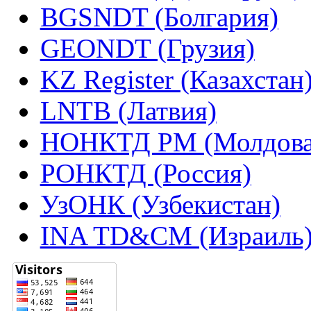
BGSNDT (Болгария)
GEONDT (Грузия)
KZ Register (Казахстан
LNTB (Латвия)
НОНКТД РМ (Молдова
РОНКТД (Россия)
УзОНК (Узбекистан)
INA TD&CM (Израиль