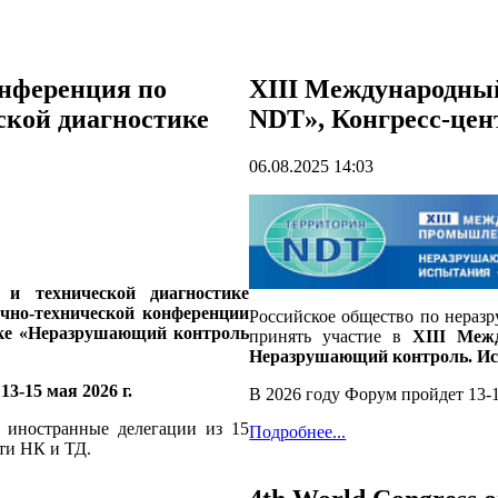
онференция по
XIII Международн
ской диагностике
NDT», Конгресс-цен
06.08.2025 14:03
и технической диагностике
чно-технической конференции
Российское общество по нераз
ике «Неразрушающий контроль
принять участие в
XIII Меж
Неразрушающий контроль. Ис
3-15 мая 2026 г.
В 2026 году Форум пройдет 13-1
, иностранные делегации из 15
Подробнее...
ти НК и ТД.