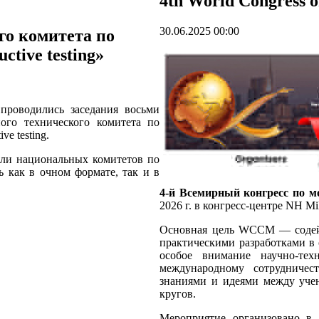
4th World Congress 
30.06.2025 00:00
го комитета по
ctive testing»
проводились заседания восьми
ого технического комитета по
ve testing.
ели национальных комитетов по
ь как в очном формате, так и в
4
-й Всемирный конгресс по 
2026 г. в конгресс-центре NH Mi
Основная цель WCCM — содейс
практическими разработками в 
особое внимание научно-те
международному сотрудничес
знаниями и идеями между уче
кругов.
Мероприятие организовано в