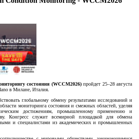
on Condition Monitoring - WCCM2026
мониторингу состояния (WCCM2026)
пройдет 25–28 августа
lano в Милане, Италия.
твовать глобальному обмену результатами исследований и
области мониторинга состояния и смежных областей, уделяя
хническим достижениям, промышленному применению и
тву. Конгресс служит всемирной площадкой для обмена
ными и специалистами из академических и промышленных
 сотрудничестве с мировыми обществами, занимающимися