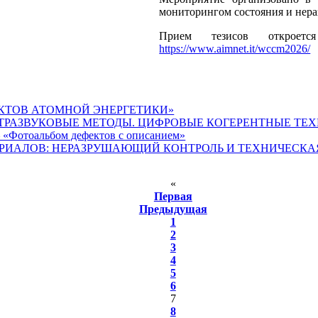
мониторингом состояния и нер
Прием тезисов откроет
https://www.aimnet.it/wccm2026/
ЪЕКТОВ АТОМНОЙ ЭНЕРГЕТИКИ»
ЛЬТРАЗВУКОВЫЕ МЕТОДЫ. ЦИФРОВЫЕ КОГЕРЕНТНЫЕ ТЕ
 «Фотоальбом дефектов с описанием»
ТЕРИАЛОВ: НЕРАЗРУШАЮЩИЙ КОНТРОЛЬ И ТЕХНИЧЕСК
«
Первая
Предыдущая
1
2
3
4
5
6
7
8