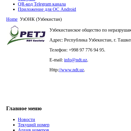
QR-код Telegram канала
Приложение для ОС Android
Home
УзОНК (Узбекистан)
Узбекистанское общество по неразруш
Адрес: Республика Узбекистан, г. Ташкен
Телефон: +998 97 776 94 95.
E-mail:
info@ndt.uz
.
Http:
//www.ndt.uz
.
Главное меню
Новости
Текущий номер
Архив номеров