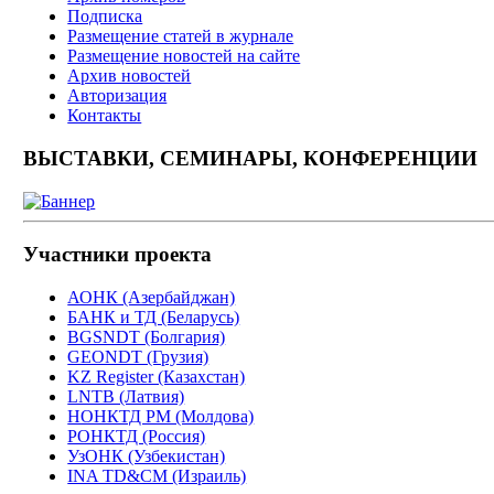
Подписка
Размещение статей в журнале
Размещение новостей на сайте
Архив новостей
Авторизация
Контакты
ВЫСТАВКИ, СЕМИНАРЫ, КОНФЕРЕНЦИИ
Участники проекта
АОНК (Азербайджан)
БАНК и ТД (Беларусь)
BGSNDT (Болгария)
GEONDT (Грузия)
KZ Register (Казахстан)
LNTB (Латвия)
НОНКТД РМ (Молдова)
РОНКТД (Россия)
УзОНК (Узбекистан)
INA TD&CM (Израиль)