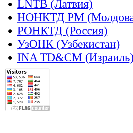
LNTB (Латвия)
НОНКТД РМ (Молдова
РОНКТД (Россия)
УзОНК (Узбекистан)
INA TD&CM (Израиль