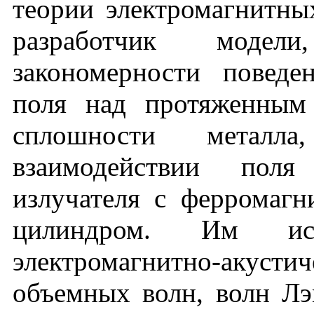
теории электромагнитны
разработчик модел
закономерности поведе
поля над протяженным
сплошности метал
взаимодействии поля
излучателя с ферромаг
цилиндром. Им иссл
электромагнитно-акус
объемных волн, волн Лэ