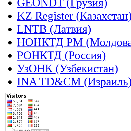
GEONDT (Грузия)
KZ Register (Казахстан
LNTB (Латвия)
НОНКТД РМ (Молдова
РОНКТД (Россия)
УзОНК (Узбекистан)
INA TD&CM (Израиль