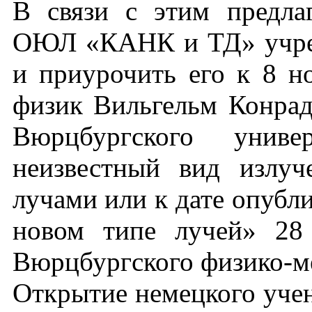
В связи с этим предл
ОЮЛ «КАНК и ТД» учред
и приурочить его к 8 но
физик Вильгельм Конрад
Вюрцбургского универ
неизвестный вид излуч
лучами или к дате опубли
новом типе лучей» 28
Вюрцбургского физико-м
Открытие немецкого учен