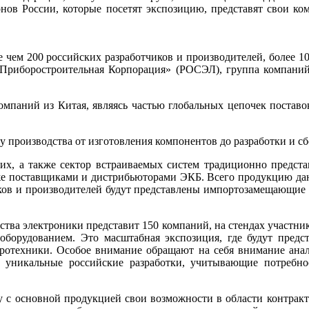
нов России, которые посетят экспозицию, представят свои ко
е чем 200 российских разработчиков и производителей, более 
Приборостроительная Корпорация» (РОСЭЛ), группа компаний
мпаний из Китая, являясь частью глобальных цепочек поставо
ку производства от изготовления компонентов до разработки и 
х, а также сектор встраиваемых систем традиционно предста
же поставщиками и дистрибьюторами ЭКБ. Всего продукцию дан
иков и производителей будут представлены импортозамещающи
ства электроники представит 150 компаний, на стендах участни
оборудованием. Это масштабная экспозиция, где будут пред
тротехники. Особое внимание обращают на себя внимание анал
е уникальные российские разработки, учитывающие потребно
 с основной продукцией свои возможности в области контракт