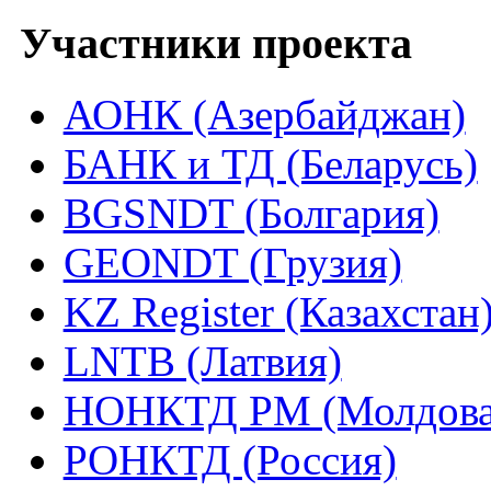
Участники проекта
АОНК (Азербайджан)
БАНК и ТД (Беларусь)
BGSNDT (Болгария)
GEONDT (Грузия)
KZ Register (Казахстан
LNTB (Латвия)
НОНКТД РМ (Молдова
РОНКТД (Россия)