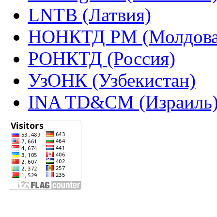
LNTB (Латвия)
НОНКТД РМ (Молдова
РОНКТД (Россия)
УзОНК (Узбекистан)
INA TD&CM (Израиль